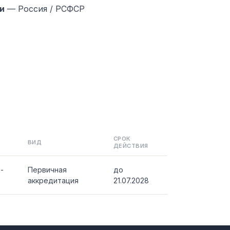
и
— Россия / РСФСР
СРОК
ВИД
ДЕЙСТВИЯ
-
Первичная
до
аккредитация
21.07.2028